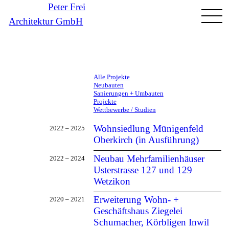
Peter Frei
Architektur GmbH
Direkt
zum
Tax
Alle Projekte
Inhalt
Menu
Neubauten
Sanierungen + Umbauten
Projekte
Wettbewerbe / Studien
Wohnsiedlung Münigenfeld
2022 – 2025
Oberkirch (in Ausführung)
Neubau Mehrfamilienhäuser
2022 – 2024
Usterstrasse 127 und 129
Wetzikon
Erweiterung Wohn- +
2020 – 2021
Geschäftshaus Ziegelei
Schumacher, Körbligen
Inwil